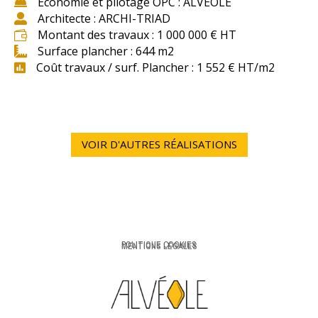
Economie et pilotage OPC : ALVEOLE

Architecte : ARCHI-TRIAD

Montant des travaux : 1 000 000 € HT

Surface plancher : 644 m2

Coût travaux / surf. Plancher : 1 552 € HT/m2

VOIR D'AUTRES RÉALISATIONS
POLITIQUE COOKIES
MENTIONS LÉGALES