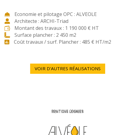
Economie et pilotage OPC : ALVEOLE

Architecte : ARCHI-Triad

Montant des travaux : 1 190 000 € HT

Surface plancher : 2 450 m2

Coût travaux / surf. Plancher : 485 € HT/m2

VOIR D'AUTRES RÉALISATIONS
POLITIQUE COOKIES
MENTIONS LÉGALES