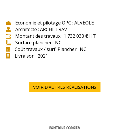
Economie et pilotage OPC : ALVEOLE

Architecte : ARCHI-TRAV

Montant des travaux : 1 732 030 € HT

Surface plancher : NC

Coût travaux / surf. Plancher : NC

Livraison : 2021

VOIR D'AUTRES RÉALISATIONS
POLITIQUE COOKIES
MENTIONS LÉGALES